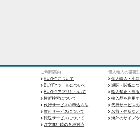
ご利用案内
個人輸入の基礎
BUYFYについて
個人輸入・小口
BUYFYツールについて
通関・関税につ
BUYFYアプリについて
輸入禁止・制限
横断検索について
輸入品を利用す
代行サービスの申込方法
代行サービスの
買付サービスについて
名前・住所など
転送サービスについて
海外のサイズや
注文進行時の各種対応