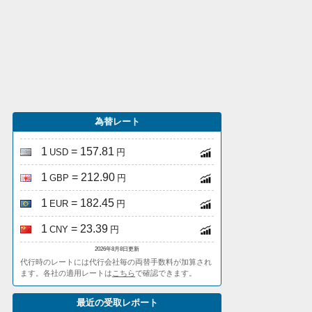
為替レート
1
= 157.81
USD
円
1
= 212.90
GBP
円
1
= 182.45
EUR
円
1
= 23.39
CNY
円
2026年8月8日更新
代行時のレートには代行会社毎の両替手数料が加算され
ます。各社の適用レートは
こちら
で確認できます。
最近の受取レポート