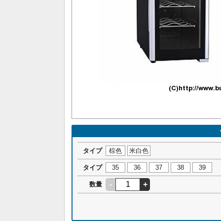
タイプ
棕色
米白色
タイプ
35
36
37
38
39
-
+
数量