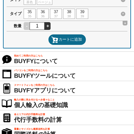
茶色
ベージュ
35
36
37
38
39
タイプ
×
35
36
37
38
39
+
-
+
数量
カートに追加
初めてご利用の方はこちら
BUYFYについて
パソコンをご利用の方はこちら
BUYFYツールについて
スマートフォンをご利用の方はこちら
BUYFYアプリについて
輸入の際に気を付けるべき様々なこと
個人輸入の基礎知識
各エリアの代行手数料を計算
代行手数料の計算
重量とサイズから概算送料を計算