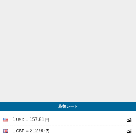
為替レート
1
= 157.81
USD
円
1
= 212.90
GBP
円