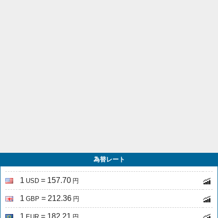
為替レート
1
= 157.70
USD
円
1
= 212.36
GBP
円
1
= 182.21
EUR
円