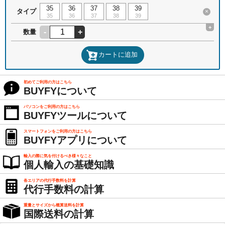
35
36
37
38
39
タイプ
×
35
36
37
38
39
+
-
+
数量
カートに追加
初めてご利用の方はこちら
BUYFYについて
パソコンをご利用の方はこちら
BUYFYツールについて
スマートフォンをご利用の方はこちら
BUYFYアプリについて
輸入の際に気を付けるべき様々なこと
個人輸入の基礎知識
各エリアの代行手数料を計算
代行手数料の計算
重量とサイズから概算送料を計算
国際送料の計算