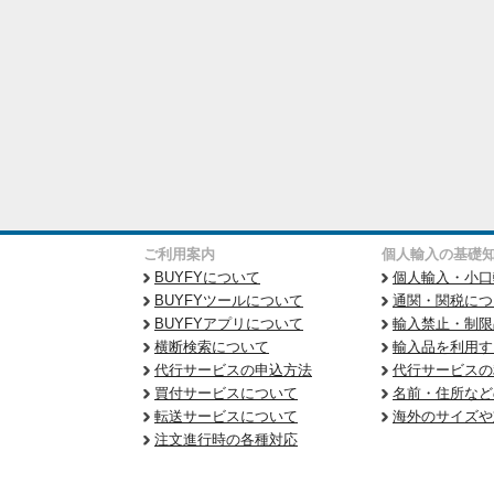
ご利用案内
個人輸入の基礎
BUYFYについて
個人輸入・小口
BUYFYツールについて
通関・関税につ
BUYFYアプリについて
輸入禁止・制限
横断検索について
輸入品を利用す
代行サービスの申込方法
代行サービスの
買付サービスについて
名前・住所など
転送サービスについて
海外のサイズや
注文進行時の各種対応