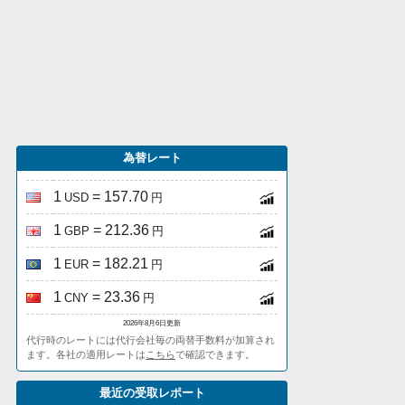
為替レート
1
= 157.70
USD
円
1
= 212.36
GBP
円
1
= 182.21
EUR
円
1
= 23.36
CNY
円
2026年8月6日更新
代行時のレートには代行会社毎の両替手数料が加算され
ます。各社の適用レートは
こちら
で確認できます。
最近の受取レポート