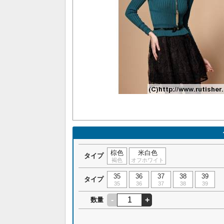
棕色
米白色
タイプ
褐色
オフホワイト
35
36
37
38
39
タイプ
35
36
37
38
39
-
+
数量