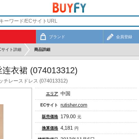
ブランド
会員登録
Cサイト詳細
商品詳細
裙 (074013312)
ースドレス (074013312)
中国
エリア
rutisher.com
ECサイト
179.00
販売価格
元
4,181
換算価格
円