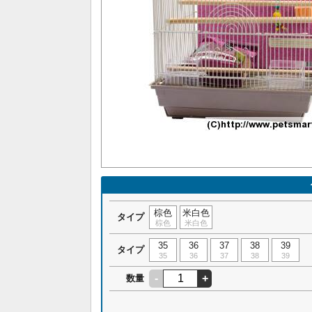
棕色
米白色
タイプ
棕色
米白色
35
36
37
38
39
タイプ
35
36
37
38
39
-
+
数量