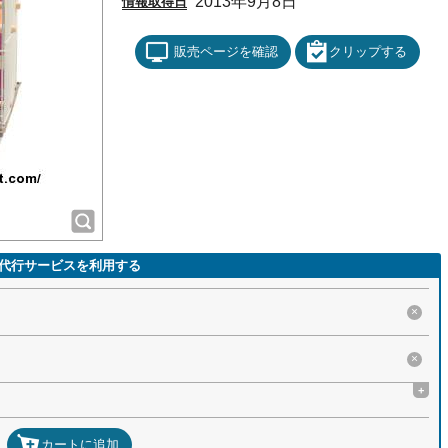
2013年9月8日
情報取得日
販売ページを確認
クリップする
代行サービスを利用する
×
×
+
カートに追加