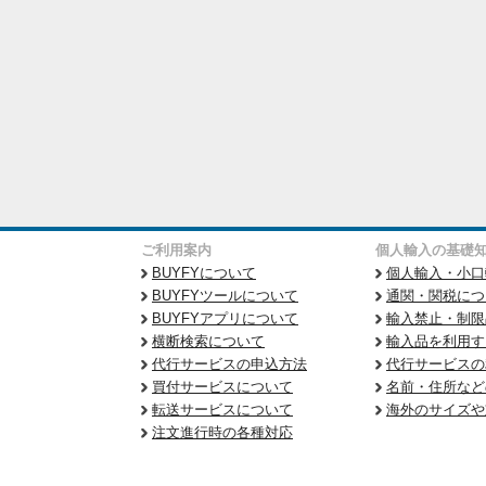
ご利用案内
個人輸入の基礎
BUYFYについて
個人輸入・小口
BUYFYツールについて
通関・関税につ
BUYFYアプリについて
輸入禁止・制限
横断検索について
輸入品を利用す
代行サービスの申込方法
代行サービスの
買付サービスについて
名前・住所など
転送サービスについて
海外のサイズや
注文進行時の各種対応