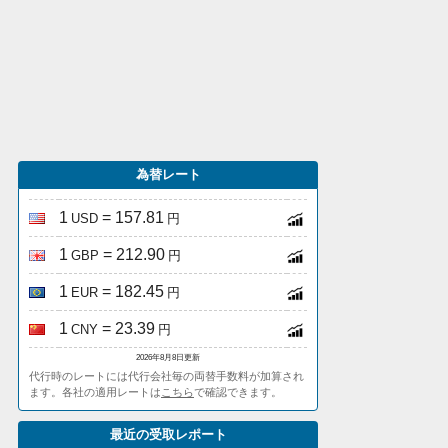
為替レート
1
= 157.81
USD
円
1
= 212.90
GBP
円
1
= 182.45
EUR
円
1
= 23.39
CNY
円
2026年8月8日更新
代行時のレートには代行会社毎の両替手数料が加算され
ます。各社の適用レートは
こちら
で確認できます。
最近の受取レポート