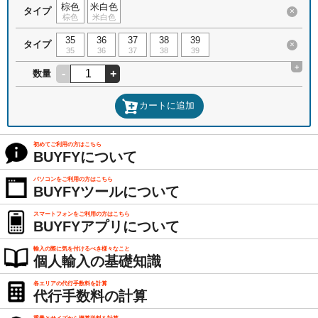
棕色
米白色
タイプ
×
棕色
米白色
35
36
37
38
39
タイプ
×
35
36
37
38
39
+
-
+
数量
カートに追加
初めてご利用の方はこちら
BUYFYについて
パソコンをご利用の方はこちら
BUYFYツールについて
スマートフォンをご利用の方はこちら
BUYFYアプリについて
輸入の際に気を付けるべき様々なこと
個人輸入の基礎知識
各エリアの代行手数料を計算
代行手数料の計算