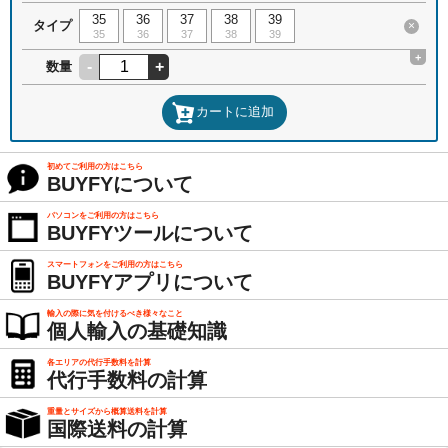
35
36
37
38
39
タイプ
×
35
36
37
38
39
+
-
+
数量
カートに追加
初めてご利用の方はこちら
BUYFYについて
パソコンをご利用の方はこちら
BUYFYツールについて
スマートフォンをご利用の方はこちら
BUYFYアプリについて
輸入の際に気を付けるべき様々なこと
個人輸入の基礎知識
各エリアの代行手数料を計算
代行手数料の計算
重量とサイズから概算送料を計算
国際送料の計算