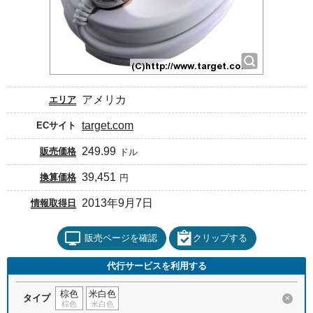
アメリカ
エリア
target.com
ECサイト
249.99
販売価格
ドル
39,451
換算価格
円
2013年9月7日
情報取得日
販売ページを確認
クリップする
代行サービスを利用する
棕色
米白色
タイプ
×
棕色
米白色