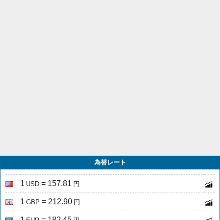
為替レート
1
= 157.81
USD
円
1
= 212.90
GBP
円
1
= 182.45