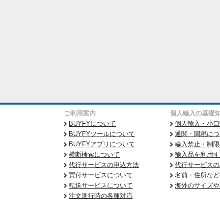
ご利用案内
個人輸入の基礎
BUYFYについて
個人輸入・小口
BUYFYツールについて
通関・関税につ
BUYFYアプリについて
輸入禁止・制限
横断検索について
輸入品を利用す
代行サービスの申込方法
代行サービスの
買付サービスについて
名前・住所など
転送サービスについて
海外のサイズや
注文進行時の各種対応