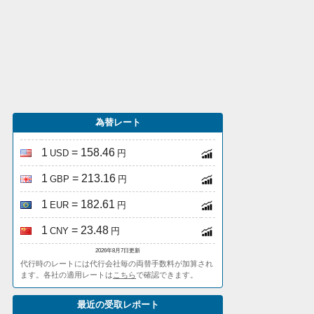
為替レート
1
= 158.46
USD
円
1
= 213.16
GBP
円
1
= 182.61
EUR
円
1
= 23.48
CNY
円
2026年8月7日更新
代行時のレートには代行会社毎の両替手数料が加算され
ます。各社の適用レートは
こちら
で確認できます。
最近の受取レポート