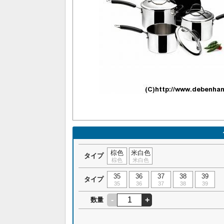
棕色
米白色
タイプ
棕色
米白色
35
36
37
38
39
タイプ
35
36
37
38
39
-
+
数量