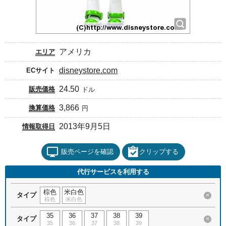
アメリカ
エリア
disneystore.com
ECサイト
24.50
販売価格
ドル
3,866
換算価格
円
2013年9月5日
情報取得日
販売ページを確認
クリップする
代行サービスを利用する
棕色
米白色
タイプ
×
棕色
米白色
35
36
37
38
39
タイプ
×
35
36
37
38
39