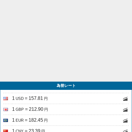
為替レート
1
= 157.81
USD
円
1
= 212.90
GBP
円
1
= 182.45
EUR
円
1
= 23.39
CNY
円