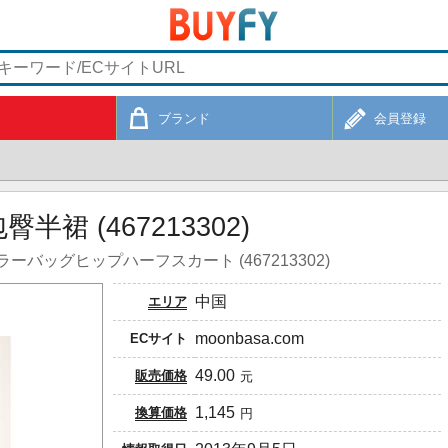
ブランド
会員登録
裙 (467213302)
ッグヒップハーフスカート (467213302)
中国
エリア
moonbasa.com
ECサイト
49.00
販売価格
元
1,145
換算価格
円