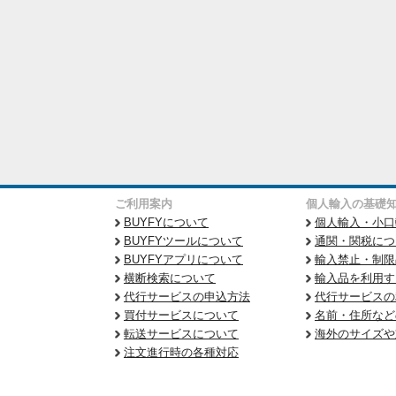
ご利用案内
個人輸入の基礎
BUYFYについて
個人輸入・小口
BUYFYツールについて
通関・関税につ
BUYFYアプリについて
輸入禁止・制限
横断検索について
輸入品を利用す
代行サービスの申込方法
代行サービスの
買付サービスについて
名前・住所など
転送サービスについて
海外のサイズや
注文進行時の各種対応