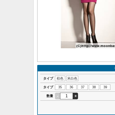
タイプ
棕色
米白色
タイプ
35
36
37
38
39
-
+
数量