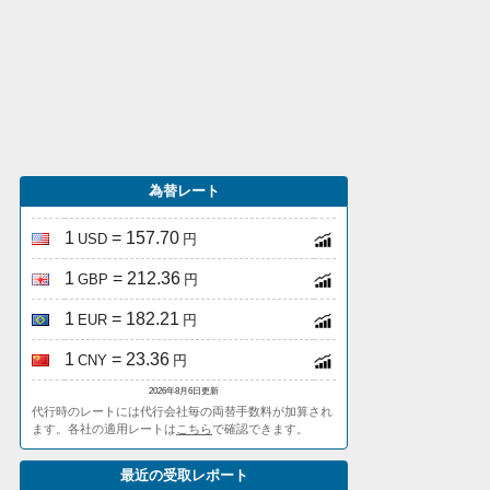
為替レート
1
= 157.70
USD
円
1
= 212.36
GBP
円
1
= 182.21
EUR
円
1
= 23.36
CNY
円
2026年8月6日更新
代行時のレートには代行会社毎の両替手数料が加算され
ます。各社の適用レートは
こちら
で確認できます。
最近の受取レポート