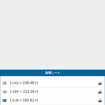
為替レート
1
= 158.46
USD
円
1
= 213.16
GBP
円
1
= 182.61
EUR
円