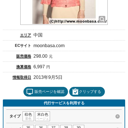
中国
エリア
moonbasa.com
ECサイト
298.00
販売価格
元
6,997
換算価格
円
2013年9月5日
情報取得日
販売ページを確認
クリップする
代行サービスを利用する
棕色
米白色
タイプ
×
茶色
ベージュ
35
36
37
38
39