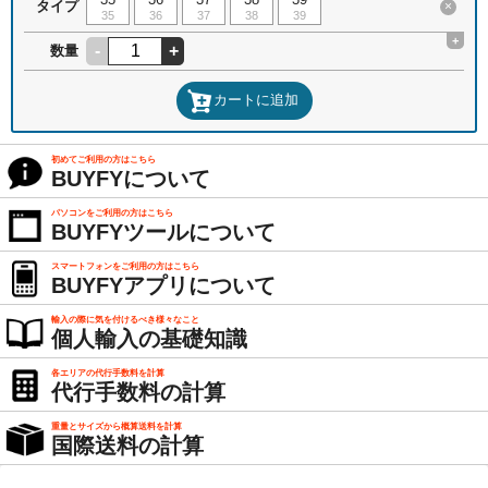
タイプ
×
35
36
37
38
39
+
-
+
数量
カートに追加
初めてご利用の方はこちら
BUYFYについて
パソコンをご利用の方はこちら
BUYFYツールについて
スマートフォンをご利用の方はこちら
BUYFYアプリについて
輸入の際に気を付けるべき様々なこと
個人輸入の基礎知識
各エリアの代行手数料を計算
代行手数料の計算
重量とサイズから概算送料を計算
国際送料の計算