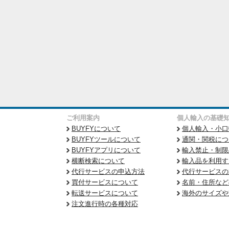
ご利用案内
個人輸入の基礎
BUYFYについて
個人輸入・小口
BUYFYツールについて
通関・関税につ
BUYFYアプリについて
輸入禁止・制限
横断検索について
輸入品を利用す
代行サービスの申込方法
代行サービスの
買付サービスについて
名前・住所など
転送サービスについて
海外のサイズや
注文進行時の各種対応