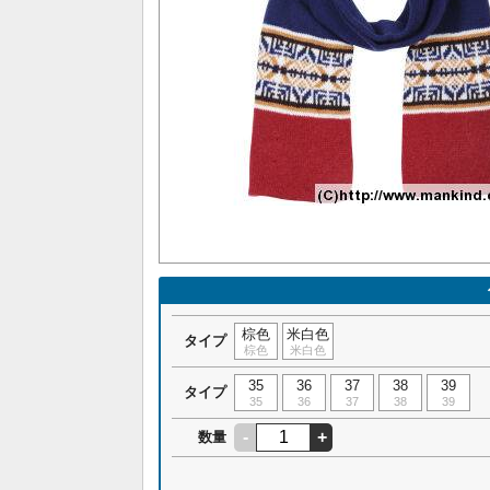
棕色
米白色
タイプ
棕色
米白色
35
36
37
38
39
タイプ
35
36
37
38
39
-
+
数量