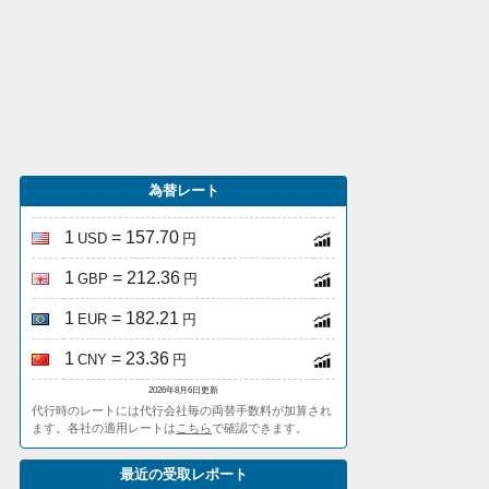
為替レート
1
= 157.70
USD
円
1
= 212.36
GBP
円
1
= 182.21
EUR
円
1
= 23.36
CNY
円
2026年8月6日更新
代行時のレートには代行会社毎の両替手数料が加算され
ます。各社の適用レートは
こちら
で確認できます。
最近の受取レポート