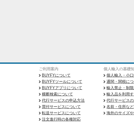
ご利用案内
個人輸入の基礎
BUYFYについて
個人輸入・小口
BUYFYツールについて
通関・関税につ
BUYFYアプリについて
輸入禁止・制限
横断検索について
輸入品を利用す
代行サービスの申込方法
代行サービスの
買付サービスについて
名前・住所など
転送サービスについて
海外のサイズや
注文進行時の各種対応