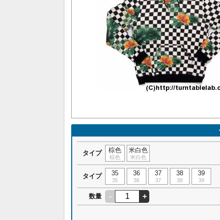
棕色
米白色
タイプ
棕色
米白色
35
36
37
38
39
タイプ
35
36
37
38
39
-
+
数量