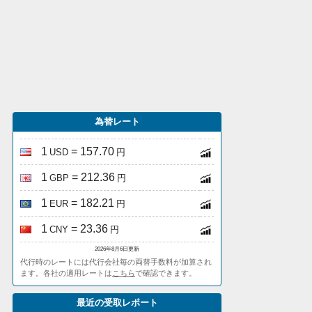
為替レート
1
= 157.70
USD
円
1
= 212.36
GBP
円
1
= 182.21
EUR
円
1
= 23.36
CNY
円
2026年8月6日更新
代行時のレートには代行会社毎の両替手数料が加算され
ます。各社の適用レートは
こちら
で確認できます。
最近の受取レポート