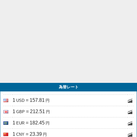
為替レート
1
= 157.81
USD
円
1
= 212.51
GBP
円
1
= 182.45
EUR
円
1
= 23.39
CNY
円