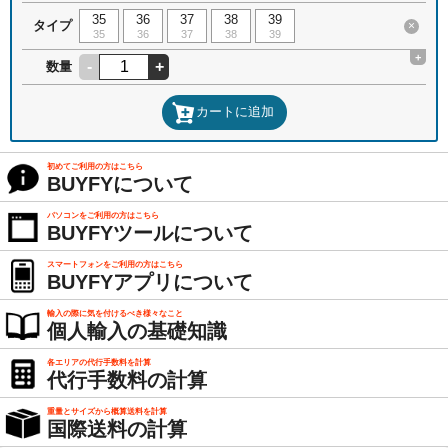
35
36
37
38
39
タイプ
×
35
36
37
38
39
+
-
+
数量
カートに追加
初めてご利用の方はこちら
BUYFYについて
パソコンをご利用の方はこちら
BUYFYツールについて
スマートフォンをご利用の方はこちら
BUYFYアプリについて
輸入の際に気を付けるべき様々なこと
個人輸入の基礎知識
各エリアの代行手数料を計算
代行手数料の計算
重量とサイズから概算送料を計算
国際送料の計算