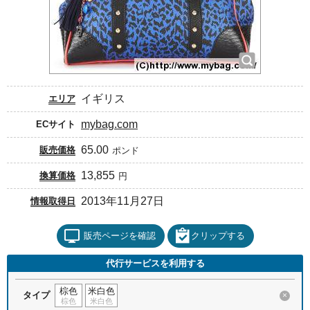
イギリス
エリア
mybag.com
ECサイト
65.00
販売価格
ポンド
13,855
換算価格
円
2013年11月27日
情報取得日
販売ページを確認
クリップする
代行サービスを利用する
棕色
米白色
タイプ
×
棕色
米白色