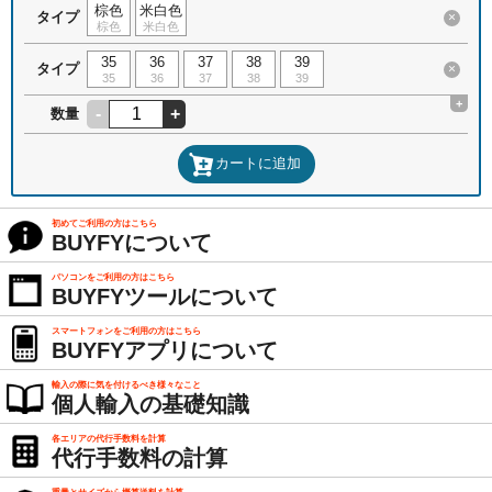
棕色
米白色
タイプ
×
棕色
米白色
35
36
37
38
39
タイプ
×
35
36
37
38
39
+
-
+
数量
カートに追加
初めてご利用の方はこちら
BUYFYについて
パソコンをご利用の方はこちら
BUYFYツールについて
スマートフォンをご利用の方はこちら
BUYFYアプリについて
輸入の際に気を付けるべき様々なこと
個人輸入の基礎知識
各エリアの代行手数料を計算
代行手数料の計算