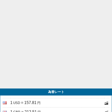
為替レート
1
= 157.81
USD
円
1
= 212.51