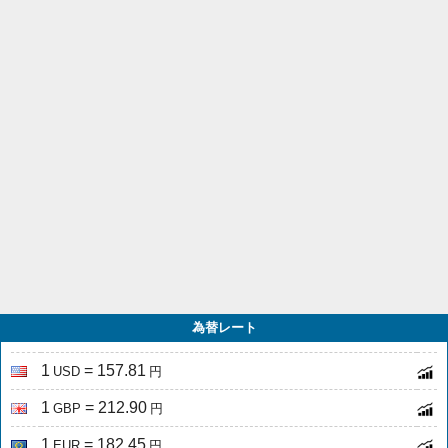
為替レート
1
= 157.81
USD
円
1
= 212.90
GBP
円
1
= 182.45
EUR
円