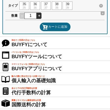
35
36
37
38
39
タイプ
×
35
36
37
38
39
+
-
+
数量
カートに追加
初めてご利用の方はこちら
BUYFYについて
パソコンをご利用の方はこちら
BUYFYツールについて
スマートフォンをご利用の方はこちら
BUYFYアプリについて
輸入の際に気を付けるべき様々なこと
個人輸入の基礎知識
各エリアの代行手数料を計算
代行手数料の計算
重量とサイズから概算送料を計算
国際送料の計算