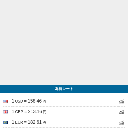
為替レート
1
= 158.46
USD
円
1
= 213.16
GBP
円
1
= 182.61
EUR
円