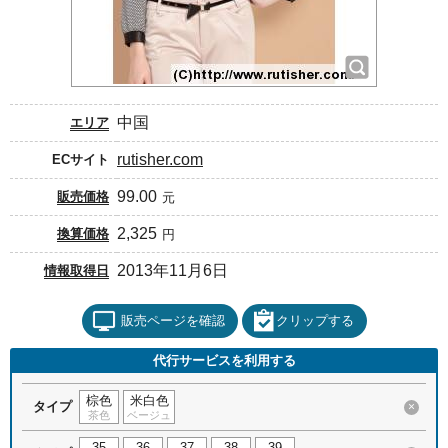
中国
エリア
rutisher.com
ECサイト
99.00
販売価格
元
2,325
換算価格
円
2013年11月6日
情報取得日
販売ページを確認
クリップする
代行サービスを利用する
棕色
米白色
タイプ
×
茶色
ベージュ
35
36
37
38
39