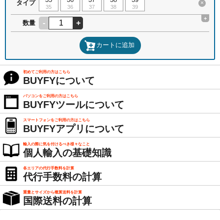
タイプ
×
35
36
37
38
39
+
-
+
数量
カートに追加
初めてご利用の方はこちら
BUYFYについて
パソコンをご利用の方はこちら
BUYFYツールについて
スマートフォンをご利用の方はこちら
BUYFYアプリについて
輸入の際に気を付けるべき様々なこと
個人輸入の基礎知識
各エリアの代行手数料を計算
代行手数料の計算
重量とサイズから概算送料を計算
国際送料の計算