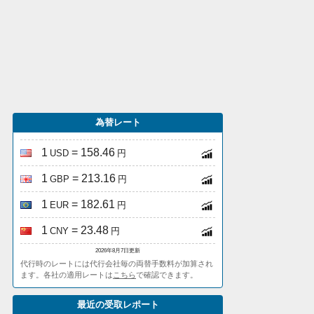
為替レート
1
= 158.46
USD
円
1
= 213.16
GBP
円
1
= 182.61
EUR
円
1
= 23.48
CNY
円
2026年8月7日更新
代行時のレートには代行会社毎の両替手数料が加算され
ます。各社の適用レートは
こちら
で確認できます。
最近の受取レポート