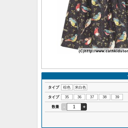
タイプ
棕色
米白色
タイプ
35
36
37
38
39
-
+
数量