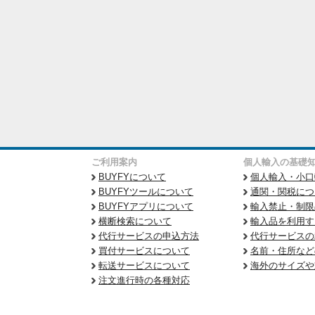
ご利用案内
個人輸入の基礎
BUYFYについて
個人輸入・小口
BUYFYツールについて
通関・関税につ
BUYFYアプリについて
輸入禁止・制限
横断検索について
輸入品を利用す
代行サービスの申込方法
代行サービスの
買付サービスについて
名前・住所など
転送サービスについて
海外のサイズや
注文進行時の各種対応