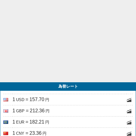
為替レート
1
= 157.70
USD
円
1
= 212.36
GBP
円
1
= 182.21
EUR
円
1
= 23.36
CNY
円