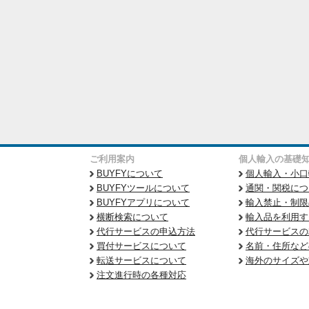
ご利用案内
個人輸入の基礎
BUYFYについて
個人輸入・小口
BUYFYツールについて
通関・関税につ
BUYFYアプリについて
輸入禁止・制限
横断検索について
輸入品を利用す
代行サービスの申込方法
代行サービスの
買付サービスについて
名前・住所など
転送サービスについて
海外のサイズや
注文進行時の各種対応