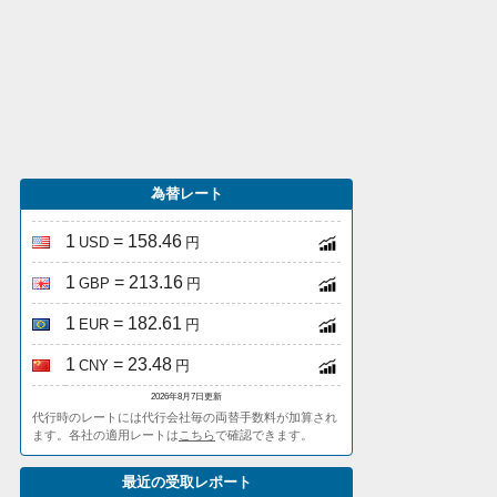
為替レート
1
= 158.46
USD
円
1
= 213.16
GBP
円
1
= 182.61
EUR
円
1
= 23.48
CNY
円
2026年8月7日更新
代行時のレートには代行会社毎の両替手数料が加算され
ます。各社の適用レートは
こちら
で確認できます。
最近の受取レポート