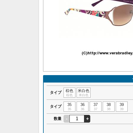
棕色
米白色
タイプ
棕色
米白色
35
36
37
38
39
タイプ
35
36
37
38
39
-
+
数量