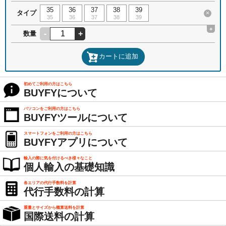
35
36
37
38
39
タイプ
×
35
36
37
38
39
+
-
+
数量
カートに追加
初めてご利用の方はこちら
BUYFYについて
パソコンをご利用の方はこちら
BUYFYツールについて
スマートフォンをご利用の方はこちら
BUYFYアプリについて
輸入の際に気を付けるべき様々なこと
個人輸入の基礎知識
各エリアの代行手数料を計算
代行手数料の計算
重量とサイズから概算送料を計算
国際送料の計算