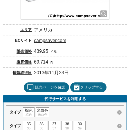
アメリカ
エリア
campsaver.com
ECサイト
439.95
販売価格
ドル
69,714
換算価格
円
2013年11月23日
情報取得日
販売ページを確認
クリップする
代行サービスを利用する
棕色
米白色
タイプ
×
棕色
米白色
35
36
37
38
39
タイプ
×
35
36
37
38
39