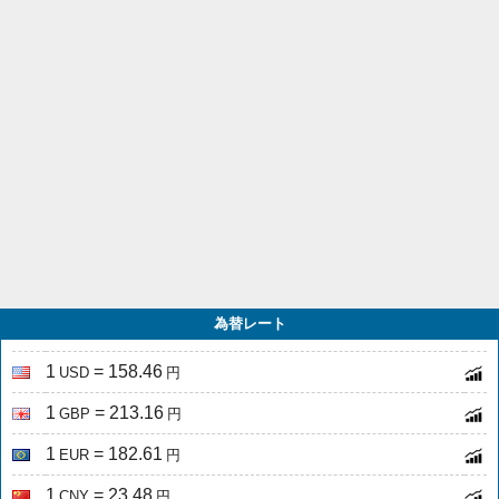
為替レート
1
= 158.46
USD
円
1
= 213.16
GBP
円
1
= 182.61
EUR
円
1
= 23.48
CNY
円