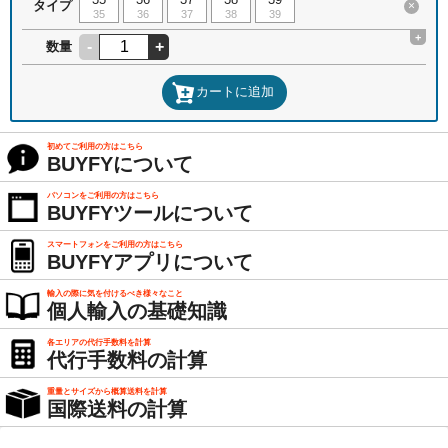
タイプ
×
35
36
37
38
39
+
-
+
数量
カートに追加
初めてご利用の方はこちら
BUYFYについて
パソコンをご利用の方はこちら
BUYFYツールについて
スマートフォンをご利用の方はこちら
BUYFYアプリについて
輸入の際に気を付けるべき様々なこと
個人輸入の基礎知識
各エリアの代行手数料を計算
代行手数料の計算
重量とサイズから概算送料を計算
国際送料の計算