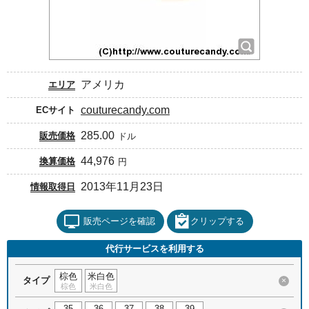
アメリカ
エリア
couturecandy.com
ECサイト
285.00
販売価格
ドル
44,976
換算価格
円
2013年11月23日
情報取得日
販売ページを確認
クリップする
代行サービスを利用する
棕色
米白色
タイプ
×
棕色
米白色
35
36
37
38
39