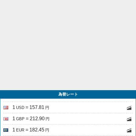
為替レート
1
= 157.81
USD
円
1
= 212.90
GBP
円
1
= 182.45
EUR
円