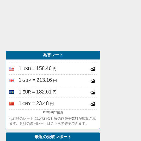
為替レート
1
= 158.46
USD
円
1
= 213.16
GBP
円
1
= 182.61
EUR
円
1
= 23.48
CNY
円
2026年8月7日更新
代行時のレートには代行会社毎の両替手数料が加算され
ます。各社の適用レートは
こちら
で確認できます。
最近の受取レポート