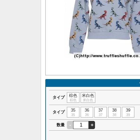
棕色
米白色
タイプ
棕色
米白色
35
36
37
38
39
タイプ
35
36
37
38
39
-
+
数量