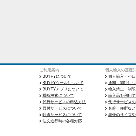
ご利用案内
個人輸入の基礎
BUYFYについて
個人輸入・小口
BUYFYツールについて
通関・関税につ
BUYFYアプリについて
輸入禁止・制限
横断検索について
輸入品を利用す
代行サービスの申込方法
代行サービスの
買付サービスについて
名前・住所など
転送サービスについて
海外のサイズや
注文進行時の各種対応