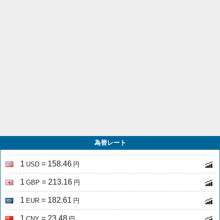
為替レート
1
= 158.46
USD
円
1
= 213.16
GBP
円
1
= 182.61
EUR
円
1
= 23.48
CNY
円