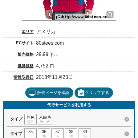
アメリカ
エリア
80stees.com
ECサイト
29.99
販売価格
ドル
4,752
換算価格
円
2013年11月23日
情報取得日
販売ページを確認
クリップする
代行サービスを利用する
棕色
米白色
タイプ
×
棕色
米白色
35
36
37
38
39
タイプ
×
35
36
37
38
39