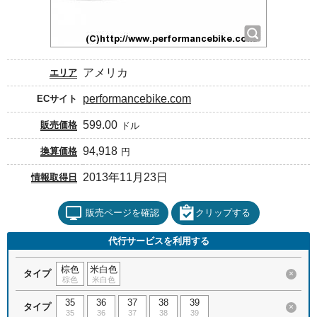
アメリカ
エリア
performancebike.com
ECサイト
599.00
販売価格
ドル
94,918
換算価格
円
2013年11月23日
情報取得日
販売ページを確認
クリップする
代行サービスを利用する
棕色
米白色
タイプ
×
棕色
米白色
35
36
37
38
39
タイプ
×
35
36
37
38
39