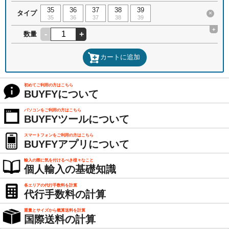
35
36
37
38
39
タイプ
×
35
36
37
38
39
+
-
+
数量
カートに追加
初めてご利用の方はこちら
BUYFYについて
パソコンをご利用の方はこちら
BUYFYツールについて
スマートフォンをご利用の方はこちら
BUYFYアプリについて
輸入の際に気を付けるべき様々なこと
個人輸入の基礎知識
各エリアの代行手数料を計算
代行手数料の計算
重量とサイズから概算送料を計算
国際送料の計算