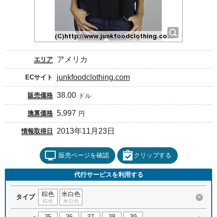
アメリカ
エリア
junkfoodclothing.com
ECサイト
38.00
販売価格
ドル
5,997
換算価格
円
2013年11月23日
情報取得日
販売ページを確認
クリップする
代行サービスを利用する
棕色
米白色
タイプ
×
棕色
米白色
35
36
37
38
39