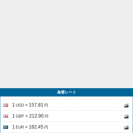
為替レート
1
= 157.81
USD
円
1
= 212.90
GBP
円
1
= 182.45
EUR
円