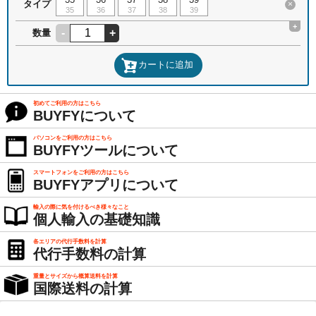
タイプ
×
35
36
37
38
39
+
-
+
数量
カートに追加
初めてご利用の方はこちら
BUYFYについて
パソコンをご利用の方はこちら
BUYFYツールについて
スマートフォンをご利用の方はこちら
BUYFYアプリについて
輸入の際に気を付けるべき様々なこと
個人輸入の基礎知識
各エリアの代行手数料を計算
代行手数料の計算
重量とサイズから概算送料を計算
国際送料の計算