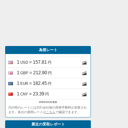
為替レート
1
= 157.81
USD
円
1
= 212.90
GBP
円
1
= 182.45
EUR
円
1
= 23.39
CNY
円
2026年8月8日更新
代行時のレートには代行会社毎の両替手数料が加算され
ます。各社の適用レートは
こちら
で確認できます。
最近の受取レポート