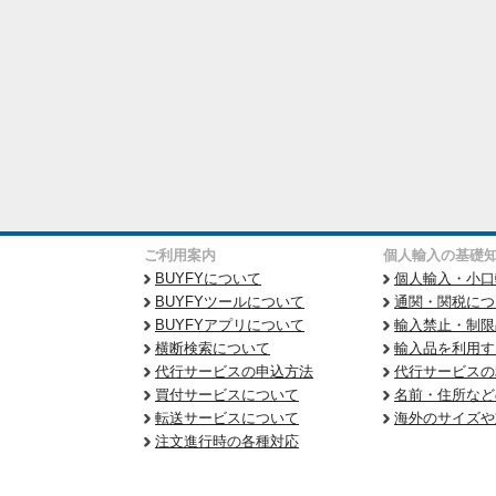
ご利用案内
個人輸入の基礎
BUYFYについて
個人輸入・小口
BUYFYツールについて
通関・関税につ
BUYFYアプリについて
輸入禁止・制限
横断検索について
輸入品を利用す
代行サービスの申込方法
代行サービスの
買付サービスについて
名前・住所など
転送サービスについて
海外のサイズや
注文進行時の各種対応