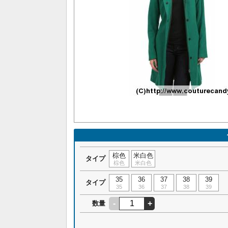
棕色
米白色
タイプ
棕色
米白色
35
36
37
38
39
タイプ
35
36
37
38
39
-
+
数量