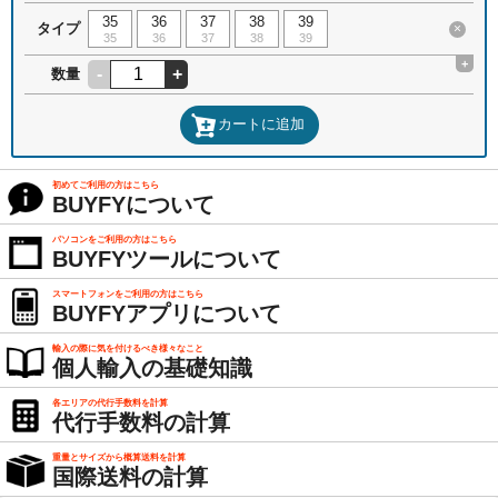
35
36
37
38
39
タイプ
×
35
36
37
38
39
+
-
+
数量
カートに追加
初めてご利用の方はこちら
BUYFYについて
パソコンをご利用の方はこちら
BUYFYツールについて
スマートフォンをご利用の方はこちら
BUYFYアプリについて
輸入の際に気を付けるべき様々なこと
個人輸入の基礎知識
各エリアの代行手数料を計算
代行手数料の計算
重量とサイズから概算送料を計算
国際送料の計算