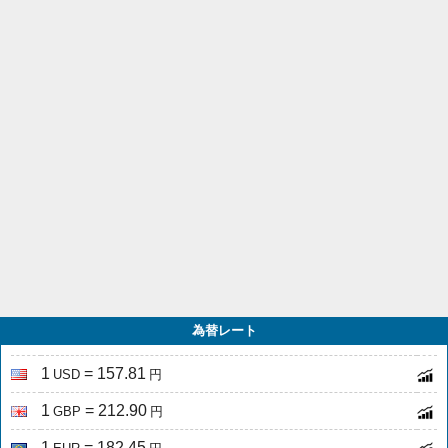
為替レート
1
= 157.81
USD
円
1
= 212.90
GBP
円
1
= 182.45