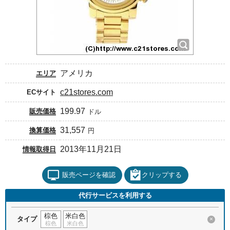
アメリカ
エリア
c21stores.com
ECサイト
199.97
販売価格
ドル
31,557
換算価格
円
2013年11月21日
情報取得日
販売ページを確認
クリップする
代行サービスを利用する
棕色
米白色
タイプ
×
棕色
米白色