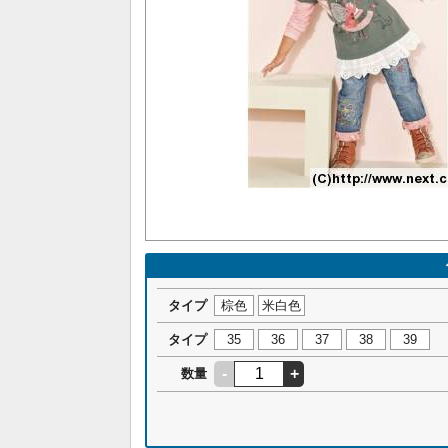
タイプ
棕色
米白色
タイプ
35
36
37
38
39
-
+
数量