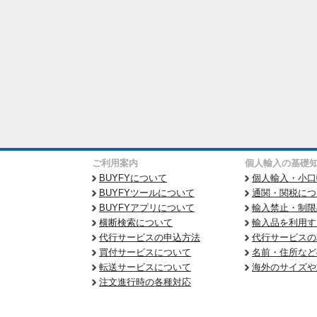
ご利用案内
個人輸入の基礎
BUYFYについて
個人輸入・小口
BUYFYツールについて
通関・関税につ
BUYFYアプリについて
輸入禁止・制限
横断検索について
輸入品を利用す
代行サービスの申込方法
代行サービスの
買付サービスについて
名前・住所など
転送サービスについて
海外のサイズや
注文進行時の各種対応