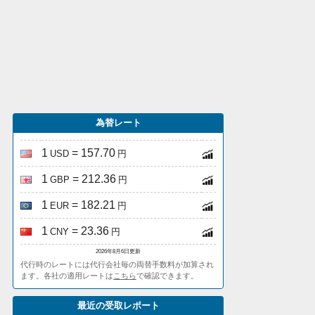
為替レート
1
= 157.70
USD
円
1
= 212.36
GBP
円
1
= 182.21
EUR
円
1
= 23.36
CNY
円
2026年8月6日更新
代行時のレートには代行会社毎の両替手数料が加算され
ます。各社の適用レートは
こちら
で確認できます。
最近の受取レポート