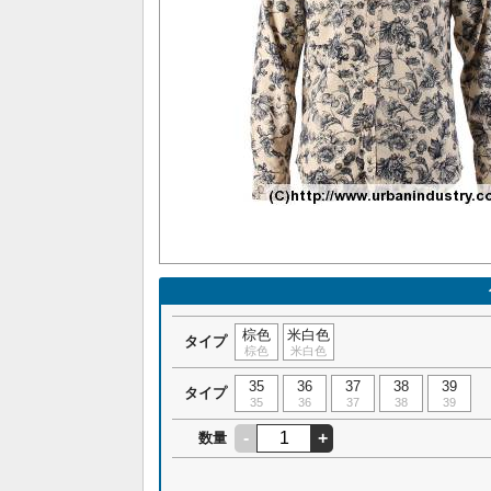
棕色
米白色
タイプ
棕色
米白色
35
36
37
38
39
タイプ
35
36
37
38
39
-
+
数量