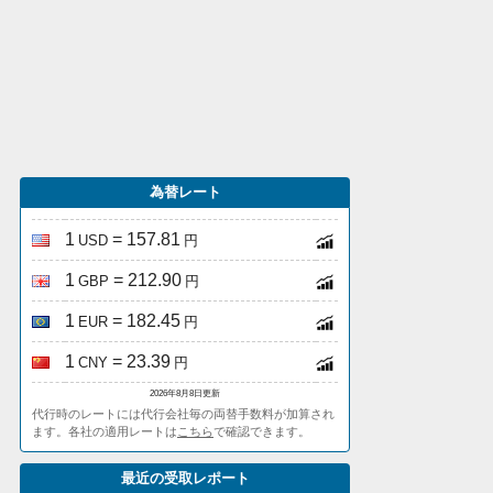
為替レート
1
= 157.81
USD
円
1
= 212.90
GBP
円
1
= 182.45
EUR
円
1
= 23.39
CNY
円
2026年8月8日更新
代行時のレートには代行会社毎の両替手数料が加算され
ます。各社の適用レートは
こちら
で確認できます。
最近の受取レポート