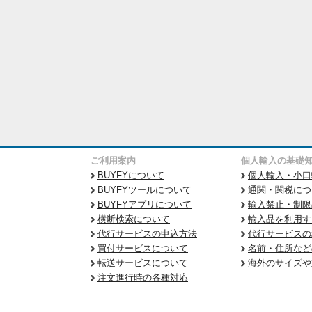
ご利用案内
個人輸入の基礎
BUYFYについて
個人輸入・小口
BUYFYツールについて
通関・関税につ
BUYFYアプリについて
輸入禁止・制限
横断検索について
輸入品を利用す
代行サービスの申込方法
代行サービスの
買付サービスについて
名前・住所など
転送サービスについて
海外のサイズや
注文進行時の各種対応